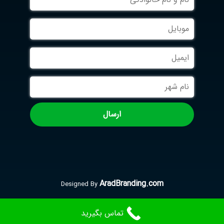
و
نام
موبایل
خانوادگی
ایمیل
نام
شهر
AradBranding.com
Designed By
تماس بگیرید