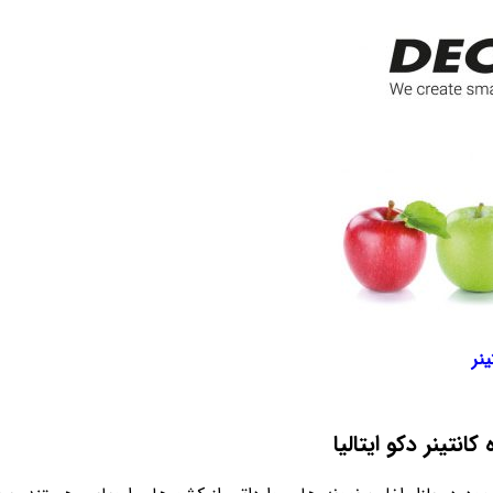
نر
انتینر دکو ایتالیا