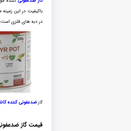
گاز ضدعفونی
کننده موج
باکیفیت در این زمینه 
در دبه های فلزی است 
ضدعفونی کننده کانتی
گاز
قیمت گاز ضدعفونی